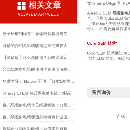
相关文章
凭借 SmartAlign 和
Apreo 2 SEM
场发射电
RELATED ARTICLES
合。启用 ColorSE
可快速确认关键感兴趣
告）。不需要再操作多
离子研磨制样在半导体封装检测与失效分析的核心应用
ColorSEM 技术*
能谱的介绍及影响能谱定量的重要因素（下）
ColorSEM 技术通过
【能谱篇】什么是能谱？影响能谱定量的重要因素（上）
传统 EDS 功能，如
台式场发射电镜的使用注意事项有哪些？
华师大登上 Nature 子刊：飞纳场发射电镜见证二维芯片跨越亚纳米极限
留言询价
Pharos STEM 台式场发射电镜：外泌体形貌与粒径分析解决方案
台式场发射电镜常见问题解答：分辨率不足、图像漂移怎么解决？
产品：
台式场发射电镜和透射电镜有什么区别？
揭秘台式场发射电镜：如何实现材料表面的超高分辨率成像