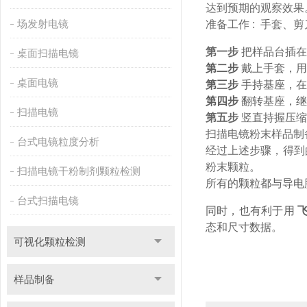
达到预期的观察效果
场发射电镜
准备工作 : 手套
第一步
把样品台插在
桌面扫描电镜
第二步
戴上手套，用
桌面电镜
第三步
手持基座，在
第四步
翻转基座，继
扫描电镜
第五步
竖直持握压缩
扫描电镜粉末样品制
台式电镜粒度分析
经过上述步骤，得到
粉末颗粒。
扫描电镜干粉制剂颗粒检测
所有的颗粒都与导电
台式扫描电镜
同时，也有利于用
态和尺寸数据。
可视化颗粒检测
样品制备