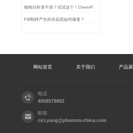
物相分析拿不准？试试这个！ChemiPhase 物相分析软件
FIB制样产生的非晶层如何修复？
网站首页
关于我们
产品展
电话
4008578882
邮箱
cici.yang@phenom-china.com