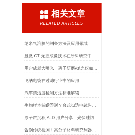
相关文章
RELATED ARTICLES
纳米气溶胶的制备方法及应用领域
显微 CT 无损成像技术在牙科研究中的应用
用户成就大曝光！离子研磨/抛光仪如何赋能科研大咖？
飞纳电镜在过滤行业中的应用
汽车清洁度检测方法标准解读
生物样本转瞬即逝？台式扫透电镜告别档期焦虑！
原子层沉积 ALD 用户分享：光伏硅切割废料制备高性能硅基负极
告别传统检测！高分子材料研究利器，显微CT精准无损检测有多强！