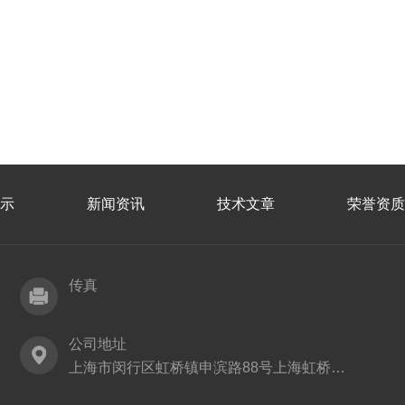
示
新闻资讯
技术文章
荣誉资质
传真
公司地址
上海市闵行区虹桥镇申滨路88号上海虹桥丽宝广场T5，705室