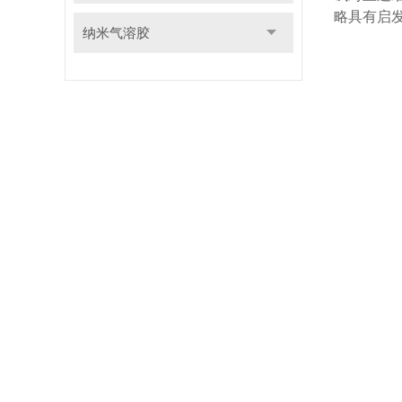
略具有启
纳米气溶胶