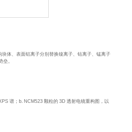
523 结构块体、表面铝离子分别替换镍离子、钴离子、锰离子
散势垒。
XPS 谱；b. NCM523 颗粒的 3D 透射电镜重构图，以