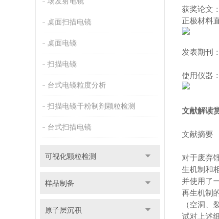
场发射电镜
获奖论文：Mult
正极材料
桌面扫描电镜
桌面电镜
发表期刊：Ene
扫描电镜
使用仪器：Wi
台式电镜粒度分析
扫描电镜干粉制剂颗粒检测
文献解读
台式扫描电镜
文献摘要
可视化颗粒检测
对于废弃
生机制和相
并使用了一
样品制备
再生机制
（空洞、
原子层沉积
试对上述