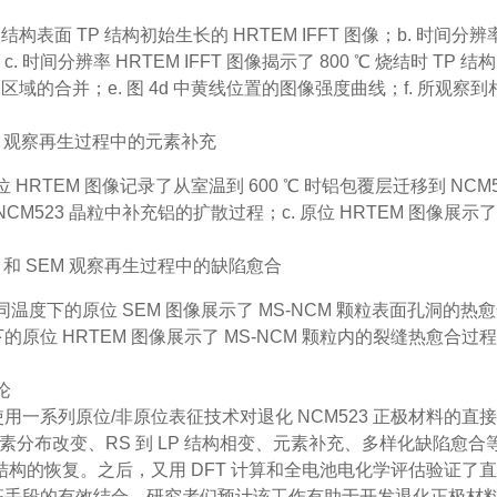
 RS 结构表面 TP 结构初始生长的 HRTEM IFFT 图像；b. 时间分辨率
. 时间分辨率 HRTEM IFFT 图像揭示了 800 ℃ 烧结时 TP 
P 区域的合并；e. 图 4d 中黄线位置的图像强度曲线；f. 所观
EM 观察再生过程中的元素补充
. 原位 HRTEM 图像记录了从室温到 600 ℃ 时铝包覆层迁移到 NC
时 NCM523 晶粒中补充铝的扩散过程；c. 原位 HRTEM 图像展
EM 和 SEM 观察再生过程中的缺陷愈合
. 不同温度下的原位 SEM 图像展示了 MS-NCM 颗粒表面孔洞的热
的原位 HRTEM 图像展示了 MS-NCM 颗粒内的裂缝热愈合过
论
用一系列原位/非原位表征技术对退化 NCM523 正极材料的
元素分布改变、RS 到 LP 结构相变、元素补充、多样化缺陷
3 结构的恢复。之后，又用 DFT 计算和全电池电化学评估验
征手段的有效结合，研究者们预计该工作有助于开发退化正极材