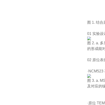
图 1. 
01 实验设
图 2. 
的形成能对
02 原位表
·NCM5
图 3. a
及对应的
·原位 TE