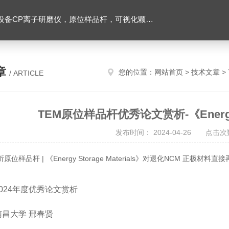
，可视化颗粒检测，高分辨台式显微 CT，粉末原子层沉积系统，纳米气溶胶沉积系统
章
您的位置：
网站首页
>
技术文章
>
/ ARTICLE
TEM原位样品杆优秀论文赏析-《Energy St
发布时间： 2024-04-26 点击次数
析
原位样品杆 | 《Energy Storage Materials》对退化NCM 正极
024年度优秀论文赏析
昌大学 邢春贤