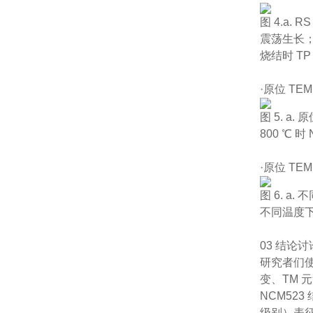
图 4.a.
震荡生长；c
烧结时 T
·原位 T
图 5. a
800 ℃ 
·原位 T
图 6. a
不同温度下
03 结论讨
研究者们使
变、TM 
NCM52
级别）表