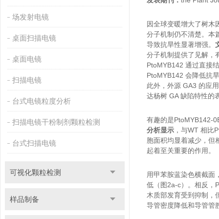
发表期刊：
the Plant Jo
场发射电镜
因全球变暖增大了树木
分子机制仍不清楚。本篇
桌面扫描电镜
导致抗旱性显著增强。
分子机制提供了见解，
桌面电镜
PtoMYB142 通过直
PtoMYB142 会
扫描电镜
此外，外源 GA3 的应用
达杨树 GA 缺陷特性
台式电镜粒度分析
有趣的是PtoMYB142-
扫描电镜干粉制剂颗粒检测
分析显示
，与WT 相比Pt
胞面积均显着减少，但相对
台式扫描电镜
起着至关重要的作用。
可视化颗粒检测
用甲苯胺蓝染色横截面，
低（图2a-c）。相反，P
木质部发育受到抑制，但其
样品制备
导管密度降低和导管管腔