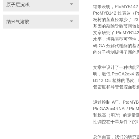
原子层沉积
结果表明，PtoMYB
PtoMYB142 过表达（P
杨树的茎直径减少了 23-
纳米气溶胶
基因的敲除导致节间较长
文章研究了 PtoMYB
水平，增强表型可塑性，提
码 GA 分解代谢酶的基
的分子机制提供了新的
文章中设计了一种功能互补实
明，敲低 PtoGA2ox4
B142-OE 植株的毛
管密度和导管管腔面积也几
通过控制 WT、PtoMYB
PtoGA2ox4RNAi 
和株高（图7f）的定量测量证
性调控在干旱条件下的
总体而言，我们的研究强