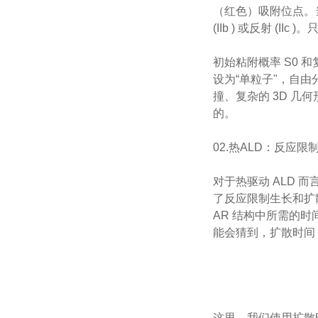
（红色）吸附位点。当
(IIb ) 或反射 (II
初始粘附概率 S0
设为“单粒子"，自
撞、复杂的 3D 
的。
02.热ALD：反应
对于热驱动 ALD 
了反应限制生长和扩
AR 结构中所需的
能会猜到，扩散时间 tdi
这里，我们使用扩散