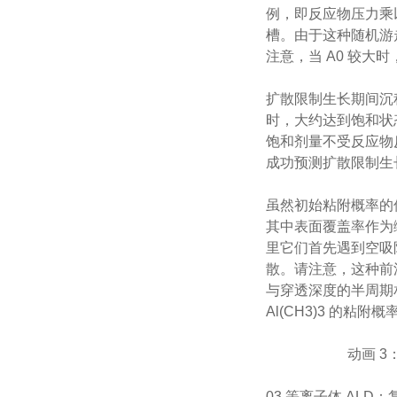
例，即反应物压力乘
槽。由于这种随机游走
注意，当 A0 较
扩散限制生长期间沉积
时，大约达到饱和状态。因
饱和剂量不受反应物反
成功预测扩散限制生
虽然初始粘附概率的
其中表面覆盖率作为
里它们首先遇到空吸
散。请注意，这种前
与穿透深度的半周期相对
Al(CH3)3 的粘附
动画 
03.等离子体 ALD