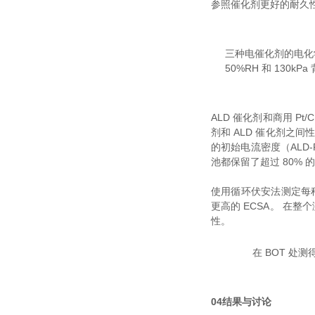
参照催化剂更好的耐久
三种电催化剂的电化学表
50%RH 和 130k
ALD 催化剂和商用 P
剂和 ALD 催化剂之间
的初始电流密度（ALD-P
池都保留了超过 80% 
使用循环伏安法测定每种催
更高的 ECSA。 在整个
性。
在 BOT 处测得的
04
结果与讨论