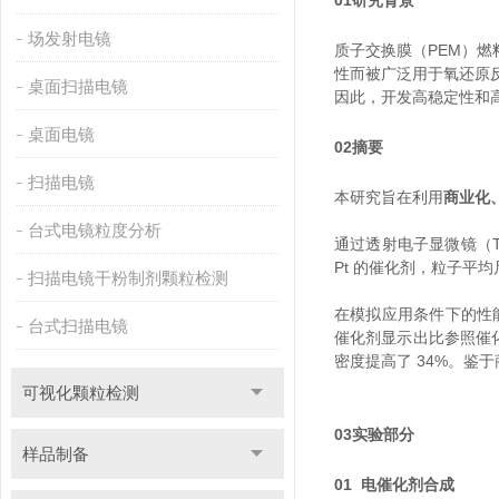
01
研究背景
场发射电镜
质子交换膜（PEM）
性而被广泛用于氧还原
桌面扫描电镜
因此，开发高稳定性和高
桌面电镜
02
摘要
扫描电镜
本研究旨在利用
商业化、
台式电镜粒度分析
通过透射电子显微镜（TE
Pt 的催化剂，粒子平均尺寸为
扫描电镜干粉制剂颗粒检测
在模拟应用条件下的性能测
台式扫描电镜
催化剂显示出比参照催化
密度提高了 34%。鉴
可视化颗粒检测
03
实验部分
样品制备
01
电催化剂合成