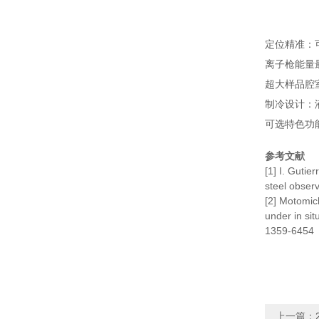
定位精准：可
离子枪能量最
超大样品腔室
制冷设计：液
可选特色功
参考文献
[1] I. Guti
steel obser
[2] Motomich
under in si
1359-6454
上一篇：