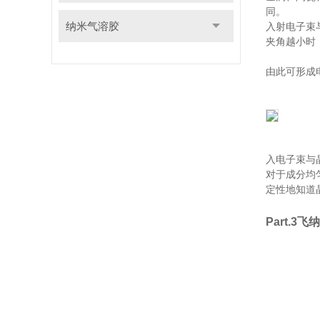
同。
纳米气溶胶
入射电子束
夹角越小时
由此可形成电
入电子束与
对于成分均
定性地知道
Part.3
飞纳