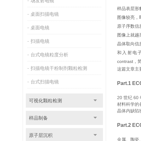
场发射电镜
样品表层形
桌面扫描电镜
图像较亮，即形貌
原子序数信
桌面电镜
图像上就越亮，
扫描电镜
晶体取向信
和入射电子束
台式电镜粒度分析
contras
扫描电镜干粉制剂颗粒检测
这篇文章主要
台式扫描电镜
Part.1 E
20 世纪 
可视化颗粒检测
材料科学的
晶体内缺陷
样品制备
Part.2 E
原子层沉积
金属、陶瓷