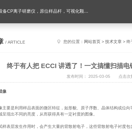
，可视化颗粒检测，高分辨台式显微 CT，粉末原子层沉积系统，纳米气溶胶沉积系统
章
您的位置：
网站首页
>
技术文章
> 终
/ ARTICLE
终于有人把 ECCI 讲透了！一文搞懂扫描
发布时间： 2025-03-05 点击次数
成像
像主要是利用样品表面的微区特征，如形貌、原子序数、晶体结构或位向
域呈现出不同的亮度，从而获得具有一定衬度的图像。
试样表层发生作用时，会产生大量的背散射电子，这些背散射电子衬度包