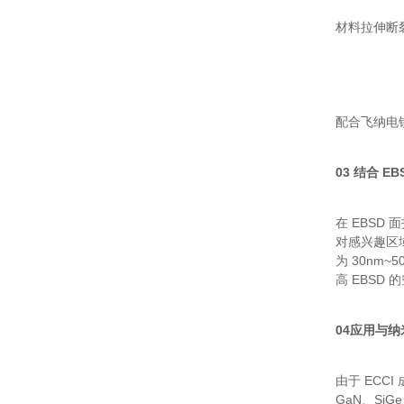
材料拉伸断
配合飞纳电
03 结合 EB
在 EBSD
对感兴趣区域
为 30nm
高 EBSD
04应用与
由于 EC
GaN、Si