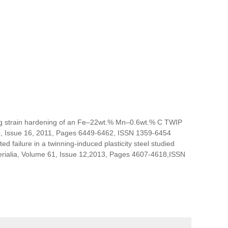
uring strain hardening of an Fe–22wt.% Mn–0.6wt.% C TWIP
 59, Issue 16, 2011, Pages 6449-6462, ISSN 1359-6454
 failure in a twinning-induced plasticity steel studied
terialia, Volume 61, Issue 12,2013, Pages 4607-4618,ISSN