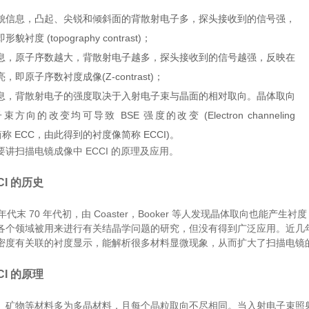
貌信息，凸起、尖锐和倾斜面的背散射电子多，探头接收到的信号强，
衬度 (topography contrast)；
息，原子序数越大，背散射电子越多，探头接收到的信号越强，反映在
即原子序数衬度成像(Z-contrast)；
息，背散射电子的强度取决于入射电子束与晶面的相对取向。晶体取向
方向的改变均可导致 BSE 强度的改变 (Electron channeling
t，简称 ECC，由此得到的衬度像简称 ECCI)。
讲扫描电镜成像中 ECCI 的原理及应用。
CCI 的历史
60 年代末 70 年代初，由 Coaster，Booker 等人发现晶体取向
各个领域被用来进行有关结晶学问题的研究，但没有得到广泛应用。近几
密度有关联的衬度显示，能解析很多材料显微现象，从而扩大了扫描电镜
CCI 的原理
、矿物等材料多为多晶材料，且每个晶粒取向不尽相同。当入射电子束照