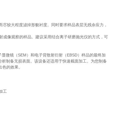
整，从而尽较大程度滤掉形貌衬度。同时要求样品表层无残余应力，
散射成像观察的样品。建议采用结合离子研磨抛光仪的方式，可
电子显微镜（SEM）和电子背散射衍射（EBSD）样品的最终加
D 分析制备无损表面。该设备还适用于快速截面加工。为您制备
出色的效果。
加工