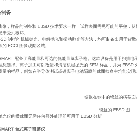
品制备
CI 成像，样品的制备和 EBSD 技术要求一样，试样表面需尽可能的平
息未受到破坏。
EBSD 制样的机械抛光、电解抛光和振动抛光等方法，均可制备出用于背
的 ECCI 图像观察区域。
P SMART 配备了高能量和可选的低能量氩离子枪。这款设备是用于扫描
理想选择。离子加工可以改进和清洁机械抛光的 SEM 样品，并为 EBS
质量的样品，例如在半导体测试或锂离子电池隔膜的截面检查中均能实现
镶嵌在钛中的镍丝的横截面
镍丝的 EBSD 图
抛光仪的横截面无需任何额外处理即可用于 EBSD 分析
 SMART 台式离子研磨仪