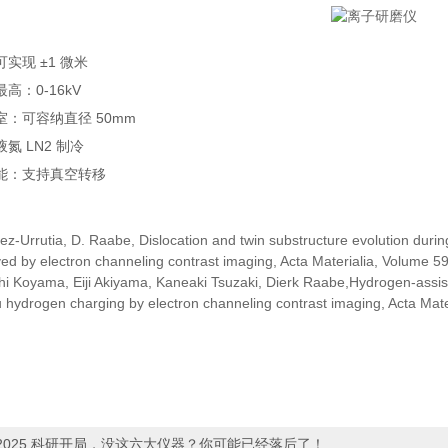
实现 ±1 微米
高：0-16kV
：可容纳直径 50mm
氮 LN2 制冷
能：支持真空转移
errez-Urrutia, D. Raabe, Dislocation and twin substructure evolution d
ved by electron channeling contrast imaging, Acta Materialia, Volume
i Koyama, Eiji Akiyama, Kaneaki Tsuzaki, Dierk Raabe,Hydrogen-assisted
tu hydrogen charging by electron channeling contrast imaging, Acta Ma
2025 科研开局，没这六大仪器？你可能已经落后了！