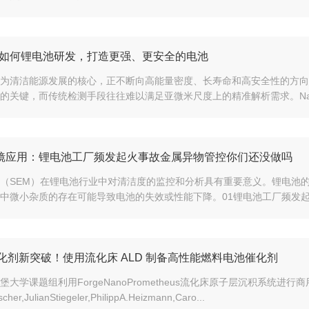
T如何锂电池研发，打造更强、更安全的电池
为清洁能源发展的核心，正不断向高能量密度、长寿命和高安全性的方向
的关键，而传统检测手段往往难以满足亚微米尺度上的精准解析需求。Nano
镜应用：锂电池工厂频发起火事故金属异物管控你们还没做吗
（SEM）在锂电池行业中对清洁度的监控和分析具有重要意义。锂电池
中微小杂质的存在可能导致电池的失效或性能下降。01锂电池工厂频发起火，
 催化剂新突破！使用流化床 ALD 制备高性能燃料电池催化剂
堡大学课题组利用ForgeNanoPrometheus流化床原子层沉积系统进
cher,JulianStiegeler,PhilippA.Heizmann,Caro...