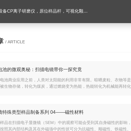
，可视化颗粒检测，高分辨台式显微 CT，粉末原子层沉积系统，纳米气溶胶沉积系统
章
/ ARTICLE
电池的微观奥秘：扫描电镜带你一探究竟
电池商业应用之前，人类对太阳能的利用非常有限。晾晒麦粒、衣物等是
被生物存储，转化为煤炭，通过燃烧变为热能，热能转化为机械能再转化为
镜特殊类型样品制备系列 04——磁性材料
样品在扫描电子显微镜（SEM）中的观察可能会受到其自身磁性的影响
按照其内部结构及其在外磁场中的性状可分为抗磁性、顺磁性、铁磁性、反