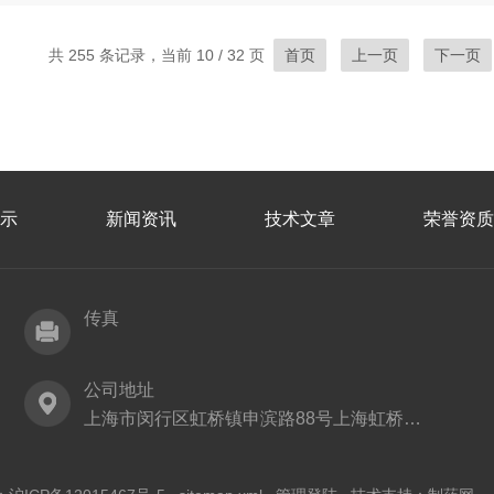
共 255 条记录，当前 10 / 32 页
首页
上一页
下一页
示
新闻资讯
技术文章
荣誉资质
传真
公司地址
上海市闵行区虹桥镇申滨路88号上海虹桥丽宝广场T5，705室