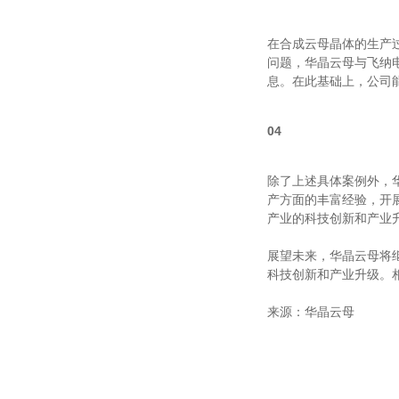
在合成云母晶体的生产
问题，华晶云母与飞纳
息。在此基础上，公司
04
除了上述具体案例外，
产方面的丰富经验，开
产业的科技创新和产业
展望未来，华晶云母将继
科技创新和产业升级。
来源：华晶云母