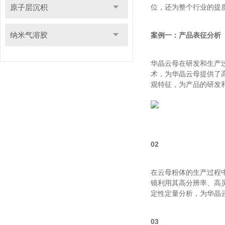
原子层沉积
位，还为整个行业的提
纳米气溶胶
案例一：产品表征分析
华晶云母在研发和生产
术，为华晶云母提供了
观特征，为产品的研发
02
在云母粉体的生产过程
镜利用其高分辨率、高
定性定量分析，为华晶
03